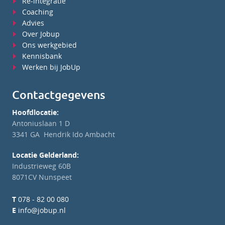
Re-integratie
Coaching
Advies
Over Jobup
Ons werkgebied
Kennisbank
Werken bij JobUp
Contactgegevens
Hoofdlocatie:
Antoniuslaan 1 D
3341 GA Hendrik Ido Ambacht
Locatie Gelderland:
Industrieweg 60B
8071CV Nunspeet
T
078 - 82 00 080
E
info@jobup.nl