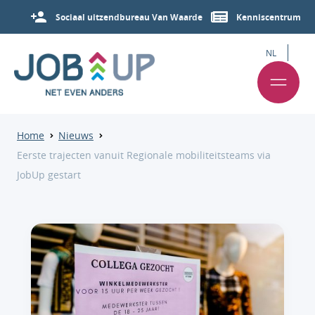
Sociaal uitzendbureau Van Waarde
Kenniscentrum
NL
Home
Nieuws
Eerste trajecten vanuit Regionale mobiliteitsteams via
JobUp gestart