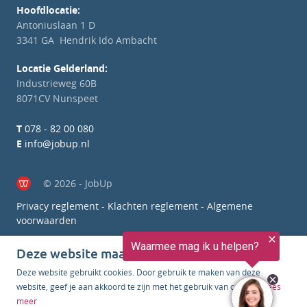
Hoofdlocatie:
Antoniuslaan 1 D
3341 GA Hendrik Ido Ambacht
Locatie Gelderland:
Industrieweg 60B
8071CV Nunspeet
T
078 - 82 00 080
E
info@jobup.nl
© 2026 - JobUp
Privacy reglement
-
Klachten reglement
-
Algemene
voorwaarden
Deze website maakt gebruik van cookies
Deze website gebruikt cookies. Door gebruik te maken van deze
website, geef je aan akkoord te zijn met het gebruik van cookies.
Lees
meer