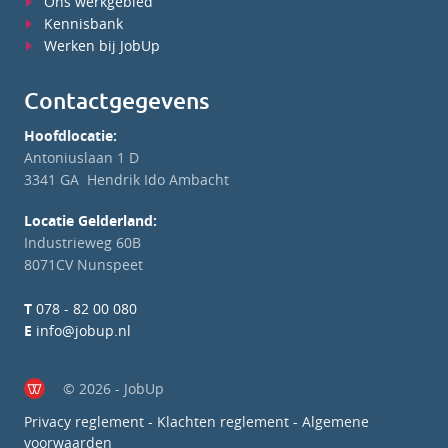
Ons werkgebied
Kennisbank
Werken bij JobUp
Contactgegevens
Hoofdlocatie:
Antoniuslaan 1 D
3341 GA Hendrik Ido Ambacht
Locatie Gelderland:
Industrieweg 60B
8071CV Nunspeet
T
078 - 82 00 080
E
info@jobup.nl
© 2026 - JobUp
Privacy reglement
-
Klachten reglement
-
Algemene
voorwaarden