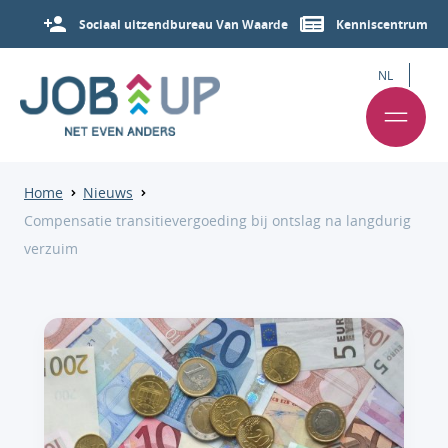
Sociaal uitzendbureau Van Waarde
Kenniscentrum
NL
Home
Nieuws
Compensatie transitievergoeding bij ontslag na langdurig
verzuim