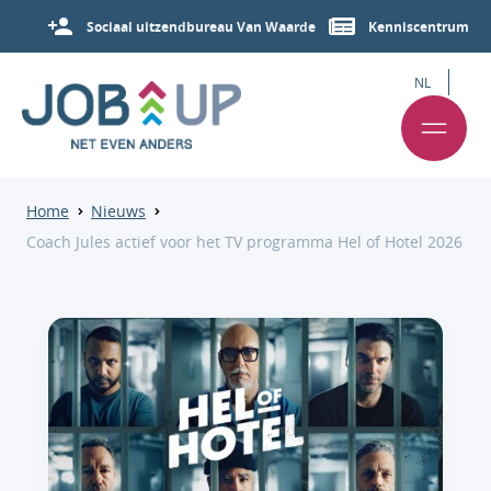
Sociaal uitzendbureau Van Waarde
Kenniscentrum
NL
Home
Nieuws
Coach Jules actief voor het TV programma Hel of Hotel 2026