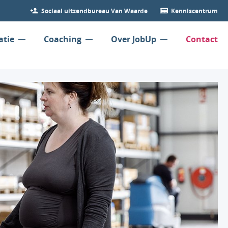
Sociaal uitzendbureau Van Waarde
Kenniscentrum
atie
Coaching
Over JobUp
Contact