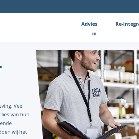
Advies
Re-integr
NL
­
ving. Veel
rlies van hun
sende
doen wij het