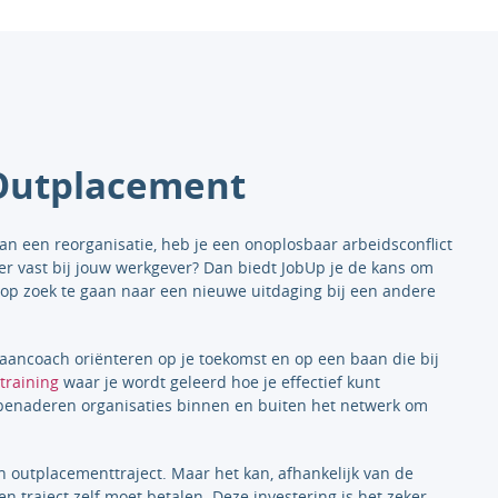
Outplacement
an een reorganisatie, heb je een onoplosbaar arbeidsconflict
er vast bij jouw werkgever? Dan biedt JobUp je de kans om
op zoek te gaan naar een nieuwe uitdaging bij een andere
aancoach oriënteren op je toekomst en op een baan die bij
etraining
waar je wordt geleerd hoe je effectief kunt
 benaderen organisaties binnen en buiten het netwerk om
 outplacementtraject. Maar het kan, afhankelijk van de
n traject zelf moet betalen. Deze investering is het zeker