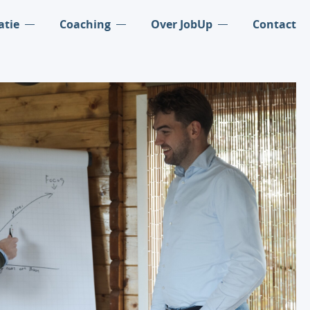
atie
Coaching
Over JobUp
Contact