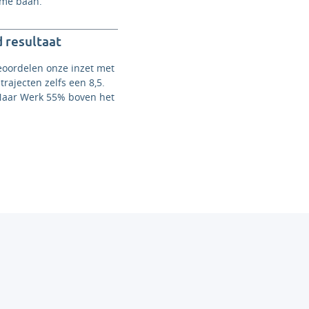
ame baan.
 resultaat
eoordelen onze inzet met
trajecten zelfs een 8,5.
Naar Werk 55% boven het