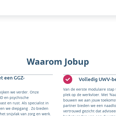
Waarom Jobup
et een GGZ-
Volledig UWV-b
Van de eerste modulaire stap
kijken we verder. Onze
plek op de werkvloer. Met 'Na
HD en psychische
bouwen we aan jouw toekomst
st en rust. Als specialist in
partner bieden we een naadloos
gen we diepgang . Zo bieden
vertrouwd gezicht dat advisee
het snijvlak van zorg en werk.