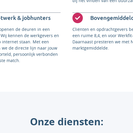
bij het vinden van een duurz
etwerk & jobhunters
Bovengemiddeld
 openen de deuren in een
Cliënten en opdrachtgevers b
. Wij kennen de werkgevers en
een ruime 8,4, en voor Werkfit-
p internet staan. Met een
Daarnaast presteren we met 
 we de directe lijn naar jouw
marktgemiddelde.
rteld, persoonlijk verbonden
iste match.
Onze diensten: