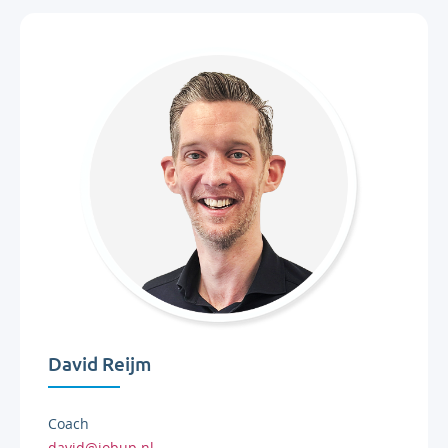
David Reijm
Coach
david@jobup.nl