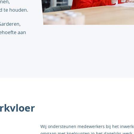
nnen,
d te houden.
Garderen,
behoefte aan
rkvloer
Wij ondersteunen medewerkers bij het inwerk
omgaan met knelpunten in het dagelijks werk,