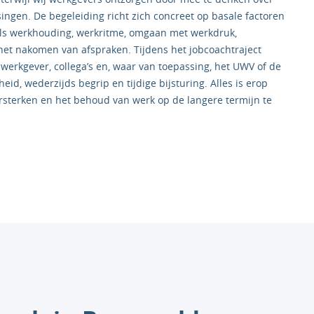
ngen. De begeleiding richt zich concreet op basale factoren
oals werkhouding, werkritme, omgaan met werkdruk,
n het nakomen van afspraken. Tijdens het jobcoachtraject
werkgever, collega’s en, waar van toepassing, het UWV of de
d, wederzijds begrip en tijdige bijsturing. Alles is erop
ersterken en het behoud van werk op de langere termijn te