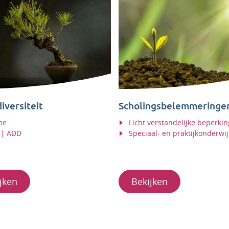
iversiteit
Scholingsbelemmeringe
me
Licht verstandelijke beperkin
| ADD
Speciaal- en praktijkonderwij
jken
Bekijken