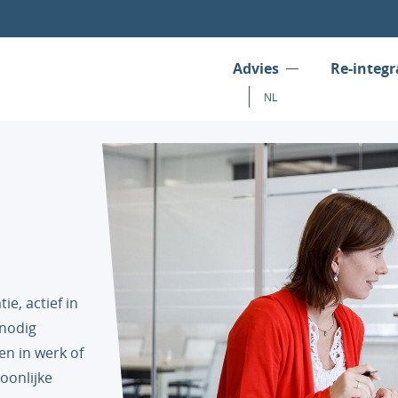
Advies
Re-integr
NL
e, actief in
 nodig
n in werk of
oonlijke