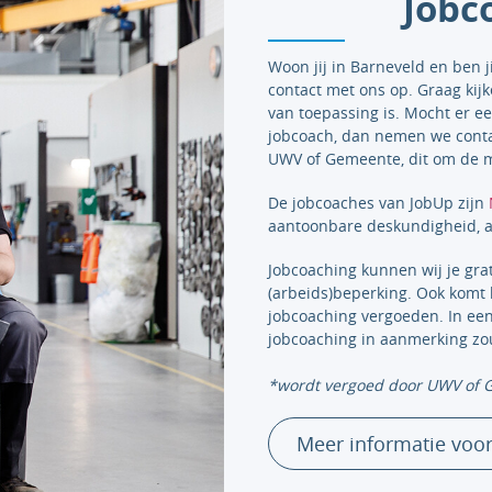
Jobc
Woon jij in Barneveld en ben j
contact met ons op. Graag kij
van toepassing is. Mocht er ee
jobcoach, dan nemen we conta
UWV of Gemeente, dit om de m
De jobcoaches van JobUp zijn
aantoonbare deskundigheid, a
Jobcoaching kunnen wij je gra
(arbeids)beperking. Ook komt 
jobcoaching vergoeden. In ee
jobcoaching in aanmerking z
*wordt vergoed door UWV of
Meer informatie voo