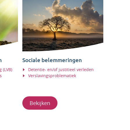
n
Sociale belemmeringen
g (LVB)
Detentie- en/of justitieel verleden
s
Verslavingsproblematiek
Bekijken