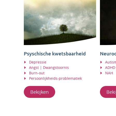
Psyschische kwetsbaarheid
Neurod
Depressie
Autis
Angst | Dwangstoornis
ADHD 
Burn-out
NAH
Persoonlijkheids-problematiek
Bekijken
Beki