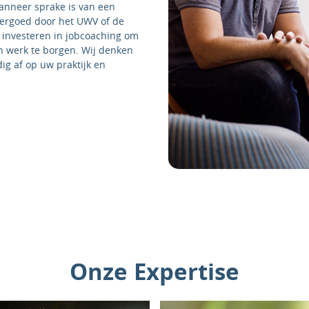
wanneer sprake is van een
vergoed door het UWV of de
 investeren in jobcoaching om
an werk te borgen. Wij denken
g af op uw praktijk en
Onze Expertise