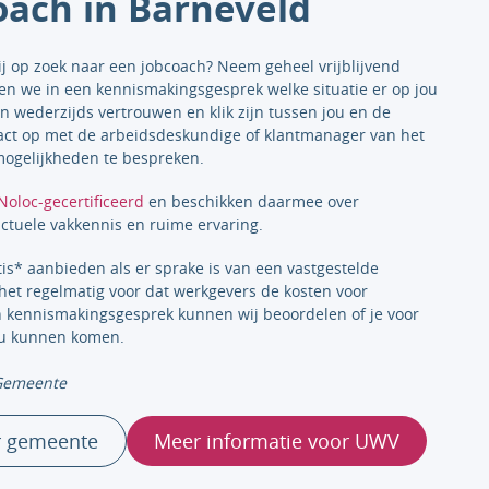
oach in Barneveld
ij op zoek naar een jobcoach? Neem geheel vrijblijvend
ken we in een kennismakingsgesprek welke situatie er op jou
n wederzijds vertrouwen en klik zijn tussen jou en de
ct op met de arbeidsdeskundige of klantmanager van het
ogelijkheden te bespreken.
Noloc-gecertificeerd
en beschikken daarmee over
ctuele vakkennis en ruime ervaring.
tis* aanbieden als er sprake is van een vastgestelde
het regelmatig voor dat werkgevers de kosten voor
n kennismakingsgesprek kunnen wij beoordelen of je voor
ou kunnen komen.
 Gemeente
r gemeente
Meer informatie voor UWV