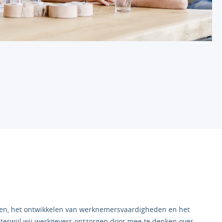
en, het ontwikkelen van werknemersvaardigheden en het
 terwijl wij werkgevers ontzorgen door mee te denken over